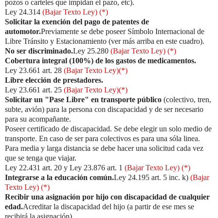
pozos o carteles que impidan el pazo, etc).
Ley 24.314
(Bajar Texto Ley) (*)
Solicitar la exención del pago de patentes de
automotor.
Previamente se debe poseer Símbolo Internacional de
Libre Tránsito y Estacionamiento (ver más arriba en este cuadro).
No ser discriminado.
Ley 25.280
(Bajar Texto Ley) (*)
Cobertura integral (100%) de los gastos de medicamentos.
Ley 23.661 art. 28
(Bajar Texto Ley)(*)
Libre elección de prestadores.
Ley 23.661 art. 25
(Bajar Texto Ley)(*)
Solicitar un "Pase Libre" en transporte público
(colectivo, tren,
subte, avión) para la persona con discapacidad y de ser necesario
para su acompañante.
Poseer certificado de discapacidad. Se debe elegir un solo medio de
transporte. En caso de ser para colectivos es para una sóla linea.
Para media y larga distancia se debe hacer una solicitud cada vez
que se tenga que viajar.
Ley 22.431 art. 20 y Ley 23.876 art. 1
(Bajar Texto Ley) (*)
Integrarse a la educación común.
Ley 24.195 art. 5 inc. k)
(Bajar
Texto Ley) (*)
Recibir una asignación por hijo con discapacidad de cualquier
edad.
Acreditar la discapacidad del hijo (a partir de ese mes se
recibirá la asignación).