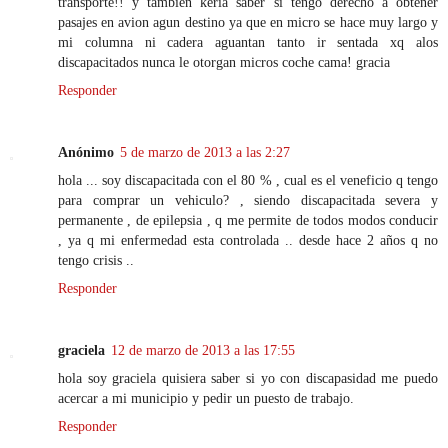
transporte!! y tambien keria saber si tengo derecho a obtener
pasajes en avion agun destino ya que en micro se hace muy largo y
mi columna ni cadera aguantan tanto ir sentada xq alos
discapacitados nunca le otorgan micros coche cama! gracia
Responder
Anónimo
5 de marzo de 2013 a las 2:27
hola ... soy discapacitada con el 80 % , cual es el veneficio q tengo
para comprar un vehiculo? , siendo discapacitada severa y
permanente , de epilepsia , q me permite de todos modos conducir
, ya q mi enfermedad esta controlada .. desde hace 2 años q no
tengo crisis ..
Responder
graciela
12 de marzo de 2013 a las 17:55
hola soy graciela quisiera saber si yo con discapasidad me puedo
acercar a mi municipio y pedir un puesto de trabajo.
Responder