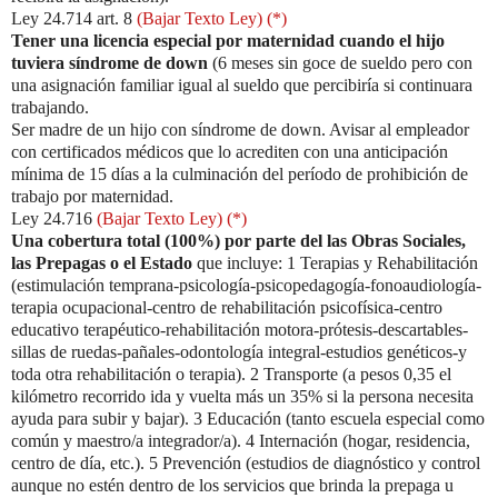
Ley 24.714 art. 8
(Bajar Texto Ley) (*)
Tener una licencia especial por maternidad cuando el hijo
tuviera síndrome de down
(6 meses sin goce de sueldo pero con
una asignación familiar igual al sueldo que percibiría si continuara
trabajando.
Ser madre de un hijo con síndrome de down. Avisar al empleador
con certificados médicos que lo acrediten con una anticipación
mínima de 15 días a la culminación del período de prohibición de
trabajo por maternidad.
Ley 24.716
(Bajar Texto Ley) (*)
Una cobertura total (100%) por parte del las Obras Sociales,
las Prepagas o el Estado
que incluye: 1 Terapias y Rehabilitación
(estimulación temprana-psicología-psicopedagogía-fonoaudiología-
terapia ocupacional-centro de rehabilitación psicofísica-centro
educativo terapéutico-rehabilitación motora-prótesis-descartables-
sillas de ruedas-pañales-odontología integral-estudios genéticos-y
toda otra rehabilitación o terapia). 2 Transporte (a pesos 0,35 el
kilómetro recorrido ida y vuelta más un 35% si la persona necesita
ayuda para subir y bajar). 3 Educación (tanto escuela especial como
común y maestro/a integrador/a). 4 Internación (hogar, residencia,
centro de día, etc.). 5 Prevención (estudios de diagnóstico y control
aunque no estén dentro de los servicios que brinda la prepaga u