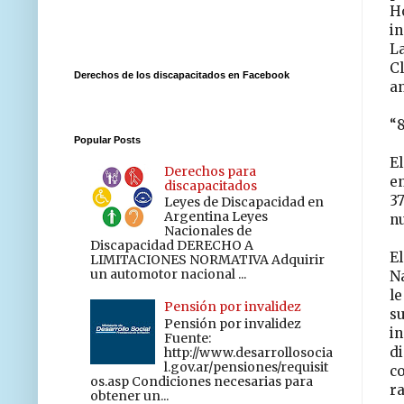
H
in
L
C
Derechos de los discapacitados en Facebook
an
“
Popular Posts
E
Derechos para
e
discapacitados
3
Leyes de Discapacidad en
Argentina Leyes
nu
Nacionales de
Discapacidad DERECHO A
El
LIMITACIONES NORMATIVA Adquirir
un automotor nacional ...
Na
le
Pensión por invalidez
s
Pensión por invalidez
i
Fuente:
di
http://www.desarrollosocia
l.gov.ar/pensiones/requisit
co
os.asp Condiciones necesarias para
ra
obtener un...