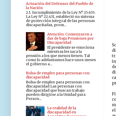
Actuación del Defensor del Pueblo de
la Nación
2.1. Incumplimiento de la Ley Nº 25.635.
La Ley Nº 22.431, estableció un sistema
de protección integral de las personas
discapacitadas, prom...
Atención: Comenzaron a
dar de baja Pensiones por
Discapacidad
S
El presidente se emociona
d
mientras les saca la
pensión a los que menos tienen. Tal
tr
como lo adelantamos hace unos meses
in
el gobierno a...
d
di
Bolsa de empleo para personas con
discapacidad
c
Bolsa de empleo para personas con
p
discapacidad Las personas con
discapacidad que buscan trabajo
F
pueden dirigirse a la Unidad para
Person...
c
m
La realidad de la
e
discapacidad en
a