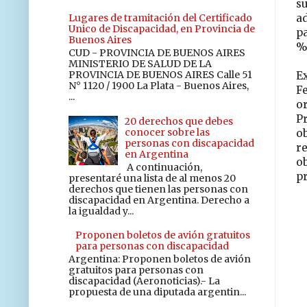
su
Lugares de tramitación del Certificado
ad
Unico de Discapacidad, en Provincia de
pa
Buenos Aires
%,
CUD - PROVINCIA DE BUENOS AIRES
MINISTERIO DE SALUD DE LA
PROVINCIA DE BUENOS AIRES Calle 51
Ex
N° 1120 / 1900 La Plata - Buenos Aires,
Fe
...
o
P
20 derechos que debes
conocer sobre las
ob
personas con discapacidad
re
en Argentina
o
A continuación,
pr
presentaré una lista de al menos 20
derechos que tienen las personas con
discapacidad en Argentina. Derecho a
la igualdad y...
Proponen boletos de avión gratuitos
para personas con discapacidad
Argentina: Proponen boletos de avión
gratuitos para personas con
discapacidad (Aeronoticias).- La
propuesta de una diputada argentin...