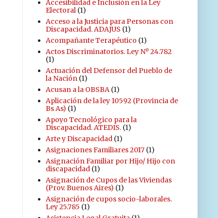
Accesibilidad e Inclusión en la Ley
Electoral
(1)
Acceso a la Justicia para Personas con
Discapacidad. ADAJUS
(1)
Acompañante Terapéutico
(1)
Actos Discriminatorios. Ley Nº 24.782
(1)
Actuación del Defensor del Pueblo de
la Nación
(1)
Acusan a la OBSBA
(1)
Aplicación de la ley 10592 (Provincia de
Bs As)
(1)
Apoyo Tecnológico para la
Discapacidad. ATEDIS.
(1)
Arte y Discapacidad
(1)
Asignaciones Familiares 2017
(1)
Asignación Familiar por Hijo/ Hijo con
discapacidad
(1)
Asignación de Cupos de las Viviendas
(Prov. Buenos Aires)
(1)
Asignación de cupos socio-laborales.
Ley 25.785
(1)