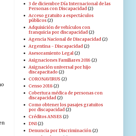
3 de diciembre Día Internacional de las
Personas con Discapacidad
(2)
Acceso gratuito a espectáculos
públicos
(2)
Adquisición de vehículos con
franquicia por discapacidad
(2)
Agencia Nacional de Discapacidad
(2)
Argentina - Discapacidad
(2)
Asesoramiento Legal
(2)
Asignaciones Familiares 2016
(2)
Asignación universal por hijo
discapacitado
(2)
CORONAVIRUS
(2)
no
Censo 2018
(2)
Cobertura médica de personas con
discapacidad
(2)
Como obtener los pasajes gratuitos
por discapacidad
(2)
Créditos ANSES
(2)
en
DNI
(2)
s
Denuncia por Discriminación
(2)