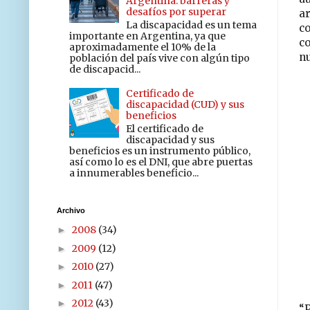
Argentina: barreras y
desafíos por superar
ar
La discapacidad es un tema
c
importante en Argentina, ya que
c
aproximadamente el 10% de la
n
población del país vive con algún tipo
de discapacid...
Certificado de
discapacidad (CUD) y sus
beneficios
El certificado de
discapacidad y sus
beneficios es un instrumento público,
así como lo es el DNI, que abre puertas
a innumerables beneficio...
Archivo
2008
(34)
►
2009
(12)
►
2010
(27)
►
2011
(47)
►
2012
(43)
►
“