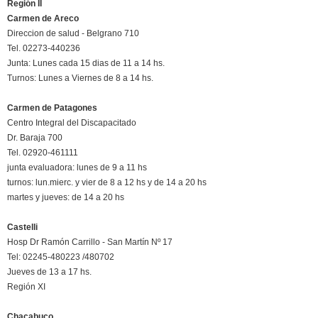
Región II
Carmen de Areco
Direccion de salud - Belgrano 710
Tel. 02273-440236
Junta: Lunes cada 15 dias de 11 a 14 hs.
Turnos: Lunes a Viernes de 8 a 14 hs.
Carmen de Patagones
Centro Integral del Discapacitado
Dr. Baraja 700
Tel. 02920-461111
junta evaluadora: lunes de 9 a 11 hs
turnos: lun.mierc. y vier de 8 a 12 hs y de 14 a 20 hs
martes y jueves: de 14 a 20 hs
Castelli
Hosp Dr Ramón Carrillo - San Martín Nº 17
Tel: 02245-480223 /480702
Jueves de 13 a 17 hs.
Región XI
Chacabuco