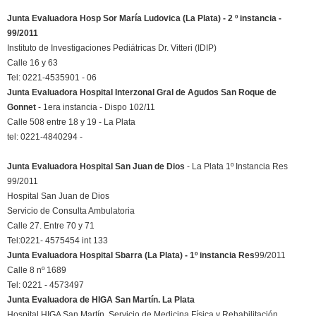
Junta Evaluadora Hosp Sor María Ludovica (La Plata) - 2 º instancia -
99/2011
Instituto de Investigaciones Pediátricas Dr. Vitteri (IDIP)
Calle 16 y 63
Tel: 0221-4535901 - 06
Junta Evaluadora Hospital Interzonal Gral de Agudos San Roque de
Gonnet
- 1era instancia - Dispo 102/11
Calle 508 entre 18 y 19 - La Plata
tel: 0221-4840294 -
Junta Evaluadora Hospital San Juan de Dios
- La Plata 1º Instancia Res
99/2011
Hospital San Juan de Dios
Servicio de Consulta Ambulatoria
Calle 27. Entre 70 y 71
Tel:0221- 4575454 int 133
Junta Evaluadora Hospital Sbarra (La Plata) - 1º instancia Res
99/2011
Calle 8 nº 1689
Tel: 0221 - 4573497
Junta Evaluadora de HIGA San Martín. La Plata
Hospital HIGA San Martín, Servicio de Medicina Física y Rehabilitación