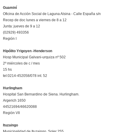
Guaminí
Oficina de Acción Social de Laguna Alsina - Calle España s/n
Recep de doc lunes a viernes de 8 a 12
Junta: jueves de 9 a 12
(02929) 493356
Región I
Hipólito Yrigoyen -Henderson
Hosp Municipal Galvani-urquiza nº 502
2º miércoles de c / mes
15 hs
tel:0214-452058/078 int. 52
Hurlingham
Hospital San Bernardino de Siena. Hurlingham.
Argerich 1650
44521694/46620088
Región VII
Ituzaingo
Municipalidad de Ituzaingo .Soler 255