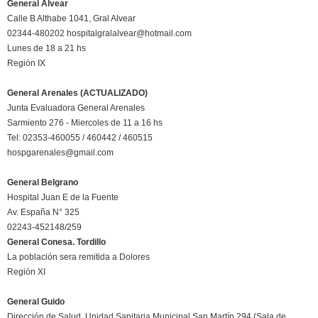
General Alvear
Calle B Althabe 1041, Gral Alvear
02344-480202 hospitalgralalvear@hotmail.com
Lunes de 18 a 21 hs
Región IX
General Arenales (ACTUALIZADO)
Junta Evaluadora General Arenales
Sarmiento 276 - Miercoles de 11 a 16 hs
Tel: 02353-460055 / 460442 / 460515
hospgarenales@gmail.com
General Belgrano
Hospital Juan E de la Fuente
Av. España N° 325
02243-452148/259
General Conesa. Tordillo
La población sera remitida a Dolores
Región XI
General Guido
Dirección de Salud. Unidad Sanitaria Municipal.San Martín 294 (Sala de