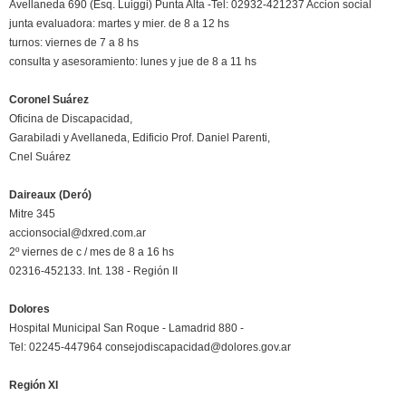
Avellaneda 690 (Esq. Luiggi) Punta Alta -Tel: 02932-421237 Accion social
junta evaluadora: martes y mier. de 8 a 12 hs
turnos: viernes de 7 a 8 hs
consulta y asesoramiento: lunes y jue de 8 a 11 hs
Coronel Suárez
Oficina de Discapacidad,
Garabiladi y Avellaneda, Edificio Prof. Daniel Parenti,
Cnel Suárez
Daireaux (Deró)
Mitre 345
accionsocial@dxred.com.ar
2º viernes de c / mes de 8 a 16 hs
02316-452133. Int. 138 - Región II
Dolores
Hospital Municipal San Roque - Lamadrid 880 -
Tel: 02245-447964 consejodiscapacidad@dolores.gov.ar
Región XI