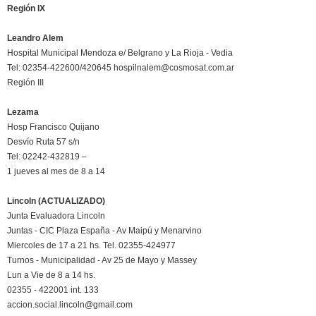
Región IX
Leandro Alem
Hospital Municipal Mendoza e/ Belgrano y La Rioja - Vedia
Tel: 02354-422600/420645 hospilnalem@cosmosat.com.ar
Región III
Lezama
Hosp Francisco Quijano
Desvío Ruta 57 s/n
Tel: 02242-432819 –
1 jueves al mes de 8 a 14
Lincoln (ACTUALIZADO)
Junta Evaluadora Lincoln
Juntas - CIC Plaza España - Av Maipú y Menarvino
Miercoles de 17 a 21 hs. Tel. 02355-424977
Turnos - Municipalidad - Av 25 de Mayo y Massey
Lun a Vie de 8 a 14 hs.
02355 - 422001 int. 133
accion.social.lincoln@gmail.com