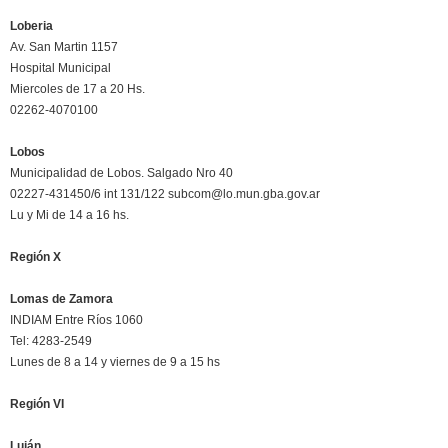
Loberia
Av. San Martin 1157
Hospital Municipal
Miercoles de 17 a 20 Hs.
02262-4070100
Lobos
Municipalidad de Lobos. Salgado Nro 40
02227-431450/6 int 131/122 subcom@lo.mun.gba.gov.ar
Lu y Mi de 14 a 16 hs.
Región X
Lomas de Zamora
INDIAM Entre Ríos 1060
Tel: 4283-2549
Lunes de 8 a 14 y viernes de 9 a 15 hs
Región VI
Luján