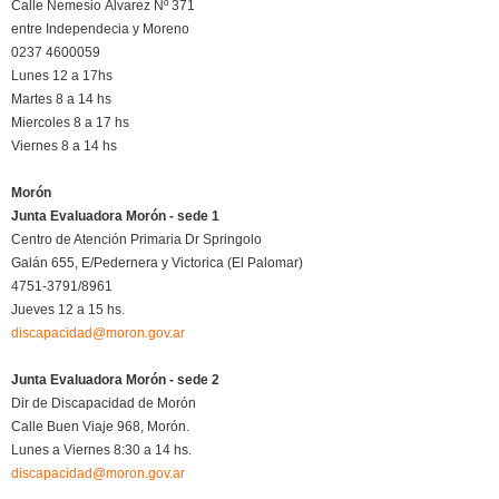
Calle Nemesio Álvarez Nº 371
entre Independecia y Moreno
0237 4600059
Lunes 12 a 17hs
Martes 8 a 14 hs
Miercoles 8 a 17 hs
Viernes 8 a 14 hs
Morón
Junta Evaluadora Morón - sede 1
Centro de Atención Primaria Dr Springolo
Galán 655, E/Pedernera y Victorica (El Palomar)
4751-3791/8961
Jueves 12 a 15 hs.
discapacidad@moron.gov.ar
Junta Evaluadora Morón - sede 2
Dir de Discapacidad de Morón
Calle Buen Viaje 968, Morón.
Lunes a Viernes 8:30 a 14 hs.
discapacidad@moron.gov.ar