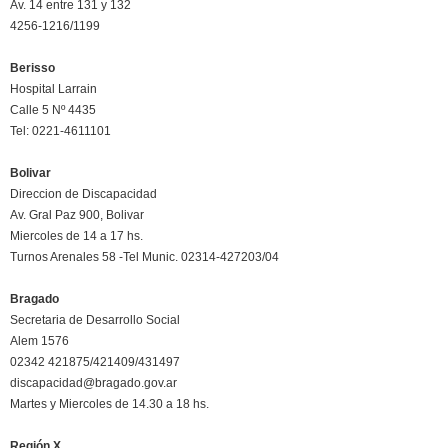
Av. 14 entre 131 y 132
4256-1216/1199
Berisso
Hospital Larrain
Calle 5 Nº 4435
Tel: 0221-4611101
Bolivar
Direccion de Discapacidad
Av. Gral Paz 900, Bolivar
Miercoles de 14 a 17 hs.
Turnos Arenales 58 -Tel Munic. 02314-427203/04
Bragado
Secretaria de Desarrollo Social
Alem 1576
02342 421875/421409/431497
discapacidad@bragado.gov.ar
Martes y Miercoles de 14.30 a 18 hs.
Región X