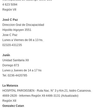
4 623 5094
Región VII
José C Paz
Direccion Gral de Discapacidad
Hipolito Irigoyen 3551
Jose C Paz
Lunes a Viernes de 08 a 13 hs.
02320-431235
Junín
Unidad Sanitaria XII
Dorrego 873
Lunes y Jueves de 14 a 17 hs
Tel. 0236-4420785
La Matanza
HOSPITAL PAROISSIEN - Ruta Nac. N° 3 y Km.21, Isidro Casanova.
4669-2828 - Informes Región XII 4486-3131 (Actualizado)
Región XII
Gonzalez Catan