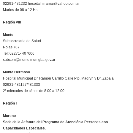
02291-431232 hospitalmiramar@yahoo.com.ar
Martes de 08 a 12 Hs.
Región VIII
Monte
Subsecretaria de Salud
Rojas 787
Tel: 02271- 407606
subcom@monte.mun.gba.gov.ar
Monte Hermoso
Hospital Municipal Dr. Ramón Carrillo Calle Pto. Madryn y Dr. Zabala
02921-481127/481333
2º miércoles de c/mes de 8:00 a 12:00
Región I
Moreno
Sede de la Jefatura del Programa de Atención a Personas con
Capacidades Especiales.