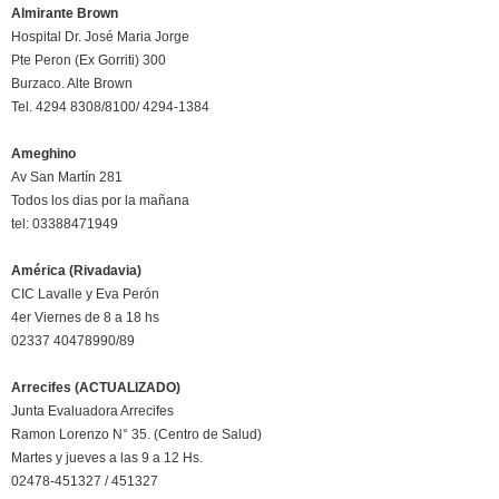
Almirante Brown
Hospital Dr. José Maria Jorge
Pte Peron (Ex Gorriti) 300
Burzaco. Alte Brown
Tel. 4294 8308/8100/ 4294-1384
Ameghino
Av San Martín 281
Todos los dias por la mañana
tel: 03388471949
América (Rivadavia)
CIC Lavalle y Eva Perón
4er Viernes de 8 a 18 hs
02337 40478990/89
Arrecifes (ACTUALIZADO)
Junta Evaluadora Arrecifes
Ramon Lorenzo N° 35. (Centro de Salud)
Martes y jueves a las 9 a 12 Hs.
02478-451327 / 451327