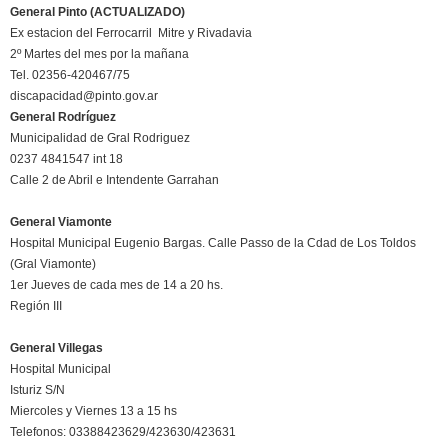
General Pinto (ACTUALIZADO)
Ex estacion del Ferrocarril Mitre y Rivadavia
2º Martes del mes por la mañana
Tel. 02356-420467/75
discapacidad@pinto.gov.ar
General Rodríguez
Municipalidad de Gral Rodriguez
0237 4841547 int 18
Calle 2 de Abril e Intendente Garrahan
General Viamonte
Hospital Municipal Eugenio Bargas. Calle Passo de la Cdad de Los Toldos
(Gral Viamonte)
1er Jueves de cada mes de 14 a 20 hs.
Región III
General Villegas
Hospital Municipal
Isturiz S/N
Miercoles y Viernes 13 a 15 hs
Telefonos: 03388423629/423630/423631