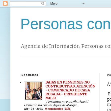
Personas con
Agencia de Información Personas co
Tus derechos
vi
BAJAS EN PENSIONES NO
¿
CONTRIBUTIVAS. ATENCIÓN
- COMUNICADO DE CASA
En
ROSADA - PRESIDENTE
MILEI
po
Pensiones no contributivasEl
m
Gobierno no dejó ni dejará de otorgar...
Abr - 03 - 2024 |
0 comentarios
|
Más
pr