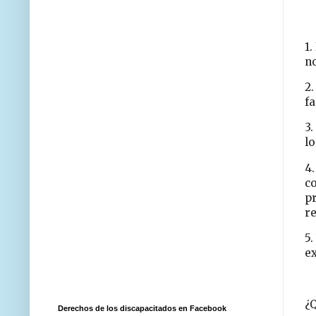
1.
n
2.
fa
3.
lo
4.
co
p
r
5.
e
¿
Derechos de los discapacitados en Facebook