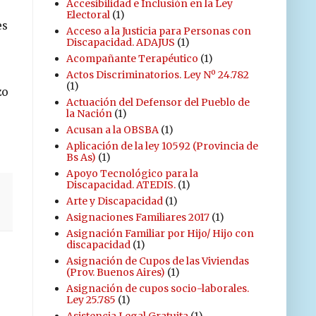
Accesibilidad e Inclusión en la Ley
Electoral
(1)
es
Acceso a la Justicia para Personas con
Discapacidad. ADAJUS
(1)
Acompañante Terapéutico
(1)
Actos Discriminatorios. Ley Nº 24.782
(1)
zo
Actuación del Defensor del Pueblo de
la Nación
(1)
Acusan a la OBSBA
(1)
Aplicación de la ley 10592 (Provincia de
Bs As)
(1)
Apoyo Tecnológico para la
Discapacidad. ATEDIS.
(1)
Arte y Discapacidad
(1)
Asignaciones Familiares 2017
(1)
Asignación Familiar por Hijo/ Hijo con
discapacidad
(1)
Asignación de Cupos de las Viviendas
(Prov. Buenos Aires)
(1)
Asignación de cupos socio-laborales.
Ley 25.785
(1)