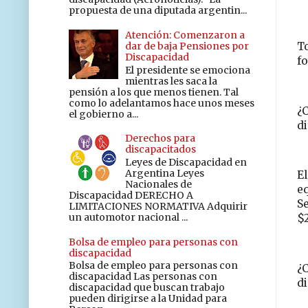
propuesta de una diputada argentin...
Atención: Comenzaron a
dar de baja Pensiones por
T
Discapacidad
fo
El presidente se emociona
mientras les saca la
pensión a los que menos tienen. Tal
como lo adelantamos hace unos meses
¿C
el gobierno a...
d
Derechos para
discapacitados
Leyes de Discapacidad en
Argentina Leyes
El
Nacionales de
eq
Discapacidad DERECHO A
Se
LIMITACIONES NORMATIVA Adquirir
un automotor nacional ...
$2
Bolsa de empleo para personas con
discapacidad
Bolsa de empleo para personas con
¿C
discapacidad Las personas con
d
discapacidad que buscan trabajo
pueden dirigirse a la Unidad para