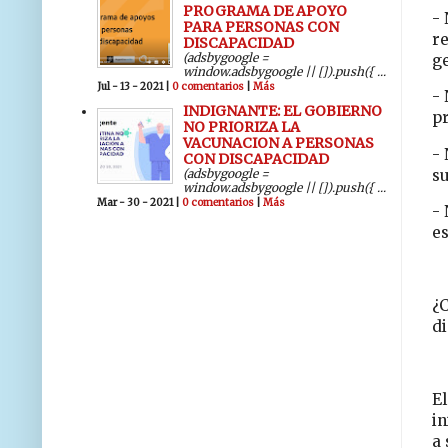
PROGRAMA DE APOYO
- 
PARA PERSONAS CON
r
DISCAPACIDAD
(adsbygoogle =
ge
window.adsbygoogle || []).push({ ...
Jul - 13 - 2021 |
0 comentarios
|
Más
- 
INDIGNANTE: EL GOBIERNO
pr
NO PRIORIZA LA
VACUNACION A PERSONAS
- 
CON DISCAPACIDAD
(adsbygoogle =
su
window.adsbygoogle || []).push({ ...
Mar - 30 - 2021 |
0 comentarios
|
Más
- 
es
¿C
d
El
in
a 