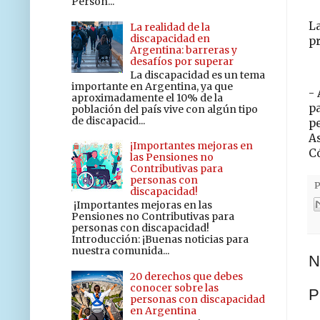
Person...
La
La realidad de la
discapacidad en
pr
Argentina: barreras y
desafíos por superar
La discapacidad es un tema
importante en Argentina, ya que
-
aproximadamente el 10% de la
pa
población del país vive con algún tipo
de discapacid...
pe
As
¡Importantes mejoras en
C
las Pensiones no
Contributivas para
personas con
P
discapacidad!
¡Importantes mejoras en las
Pensiones no Contributivas para
personas con discapacidad!
Introducción: ¡Buenas noticias para
nuestra comunida...
N
20 derechos que debes
conocer sobre las
P
personas con discapacidad
en Argentina