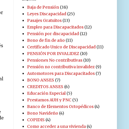
Baja de Pensión
(38)
or
Leyes Discapacidad
(25)
Pasajes Gratuitos
(13)
Empleo para Discapacitados
(12)
Pensión por discapacidad
(12)
Bono de fin de año
(11)
és
Certificado Unico de Discapacidad
(11)
PENSIÓN POR INVALIDEZ
(10)
Pensiones No contributivas
(10)
Pensión no contributiva invalidez
(9)
Automotores para Discapacitados
(7)
al
BONO ANSES
(7)
CREDITOS ANSES
(6)
Educación Especial
(5)
Prestamos AUH y PNC
(5)
Banco de Elementos Ortopédicos
(4)
e
Bono Navideño
(4)
de
COPIDIS
(4)
Como acceder a una vivienda
(4)