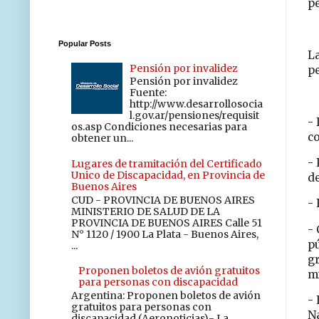
p
Popular Posts
L
Pensión por invalidez
pe
Pensión por invalidez
Fuente:
http://www.desarrollosocia
l.gov.ar/pensiones/requisit
- 
os.asp Condiciones necesarias para
c
obtener un...
- 
Lugares de tramitación del Certificado
Unico de Discapacidad, en Provincia de
de
Buenos Aires
CUD - PROVINCIA DE BUENOS AIRES
-
MINISTERIO DE SALUD DE LA
PROVINCIA DE BUENOS AIRES Calle 51
- 
N° 1120 / 1900 La Plata - Buenos Aires,
pú
...
gr
Proponen boletos de avión gratuitos
m
para personas con discapacidad
Argentina: Proponen boletos de avión
-
gratuitos para personas con
N
discapacidad (Aeronoticias).- La