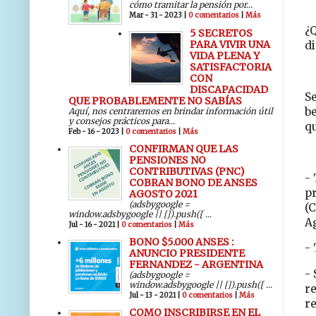
cómo tramitar la pensión por...
Mar - 31 - 2023 |
0 comentarios
|
Más
¿Q
5 SECRETOS
PARA VIVIR UNA
d
VIDA PLENA Y
SATISFACTORIA
CON
DISCAPACIDAD
Se
QUE PROBABLEMENTE NO SABÍAS
be
Aquí, nos centraremos en brindar información útil
y consejos prácticos para...
qu
Feb - 16 - 2023 |
0 comentarios
|
Más
CONFIRMAN QUE LAS
PENSIONES NO
CONTRIBUTIVAS (PNC)
- 
COBRAN BONO DE ANSES
pr
AGOSTO 2021
(adsbygoogle =
(C
window.adsbygoogle || []).push({ ...
A
Jul - 16 - 2021 |
0 comentarios
|
Más
BONO $5.000 ANSES :
-
ANUNCIO PRESIDENTE
FERNANDEZ - ARGENTINA
- 
(adsbygoogle =
window.adsbygoogle || []).push({ ...
re
Jul - 13 - 2021 |
0 comentarios
|
Más
re
COMO INSCRIBIRSE EN EL