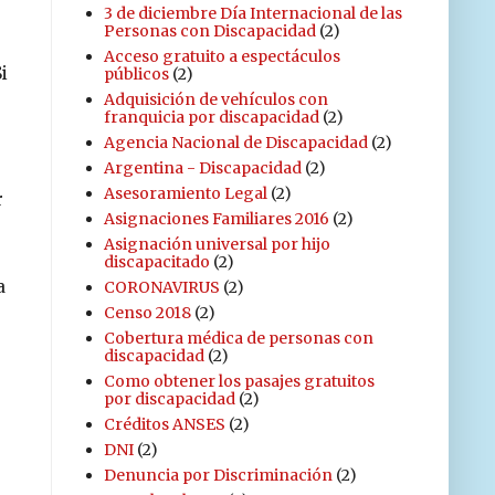
3 de diciembre Día Internacional de las
Personas con Discapacidad
(2)
Acceso gratuito a espectáculos
i
públicos
(2)
Adquisición de vehículos con
franquicia por discapacidad
(2)
Agencia Nacional de Discapacidad
(2)
Argentina - Discapacidad
(2)
Asesoramiento Legal
(2)
r
Asignaciones Familiares 2016
(2)
Asignación universal por hijo
discapacitado
(2)
a
CORONAVIRUS
(2)
Censo 2018
(2)
Cobertura médica de personas con
discapacidad
(2)
Como obtener los pasajes gratuitos
por discapacidad
(2)
Créditos ANSES
(2)
DNI
(2)
Denuncia por Discriminación
(2)