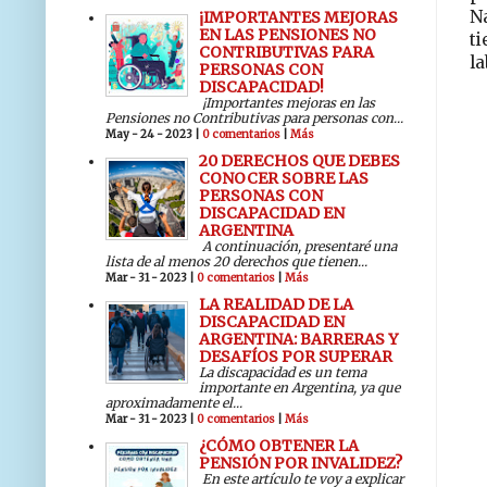
Na
¡IMPORTANTES MEJORAS
EN LAS PENSIONES NO
t
CONTRIBUTIVAS PARA
la
PERSONAS CON
DISCAPACIDAD!
¡Importantes mejoras en las
Pensiones no Contributivas para personas con...
May - 24 - 2023 |
0 comentarios
|
Más
20 DERECHOS QUE DEBES
CONOCER SOBRE LAS
PERSONAS CON
DISCAPACIDAD EN
ARGENTINA
A continuación, presentaré una
lista de al menos 20 derechos que tienen...
Mar - 31 - 2023 |
0 comentarios
|
Más
LA REALIDAD DE LA
DISCAPACIDAD EN
ARGENTINA: BARRERAS Y
DESAFÍOS POR SUPERAR
La discapacidad es un tema
importante en Argentina, ya que
aproximadamente el...
Mar - 31 - 2023 |
0 comentarios
|
Más
¿CÓMO OBTENER LA
PENSIÓN POR INVALIDEZ?
En este artículo te voy a explicar